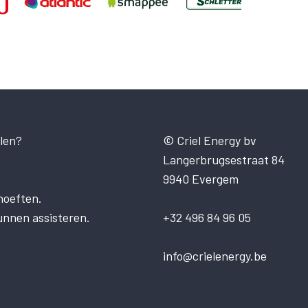
len?
© Criel Energy bv
Langerbrugsestraat 84
9940 Evergem
hoeften.
unnen assisteren.
+32 496 84 96 05
info@crielenergy.be