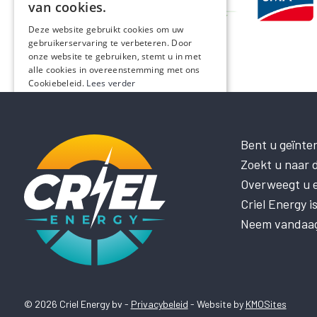
van cookies.
Deze website gebruikt cookies om uw
gebruikerservaring te verbeteren. Door
onze website te gebruiken, stemt u in met
alle cookies in overeenstemming met ons
Cookiebeleid.
Lees verder
STRIKT NOODZAKELIJK
PRESTATIE
Bent u geïnte
Zoekt u naar d
TARGETING
Overweegt u el
FUNCTIONEEL
Criel Energy 
NIET-GECLASSIFICEERD
Neem vandaag 
ALLES ACCEPTEREN
ALLES AFWIJZEN
© 2026 Criel Energy bv -
Privacybeleid
- Website by
KMOSites