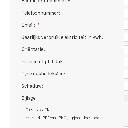
Postcode + gemeente:
Telefoonnummer:
Email:
*
Jaarlijks verbruik elektriciteit in kwh:
Oriëntatie:
Hellend of plat dak:
Type dakbedekking:
Schaduw:
Bijlage
Max: 16.78 MB
enkel pdf;PDF;png;PNG;jpg;jpeg;doc;docx