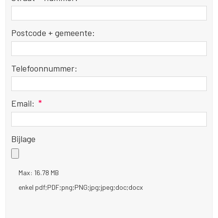
Postcode + gemeente:
Telefoonnummer:
Email:
*
Bijlage
Max: 16.78 MB
enkel pdf;PDF;png;PNG;jpg;jpeg;doc;docx