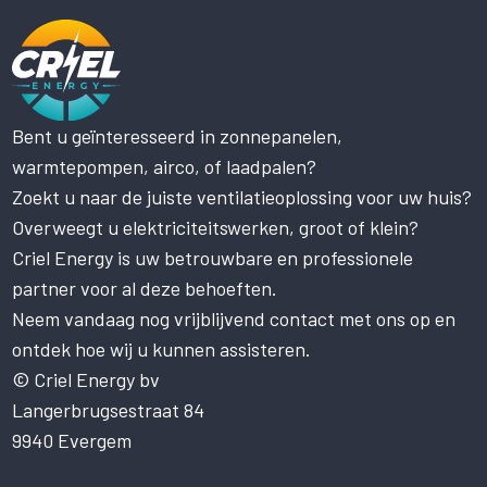
Bent u geïnteresseerd in zonnepanelen,
Deze website maakt gebruik
warmtepompen, airco, of laadpalen?
van cookies.
Zoekt u naar de juiste ventilatieoplossing voor uw huis?
Deze website gebruikt cookies om uw
gebruikerservaring te verbeteren. Door
Overweegt u elektriciteitswerken, groot of klein?
onze website te gebruiken, stemt u in met
Criel Energy is uw betrouwbare en professionele
alle cookies in overeenstemming met ons
partner voor al deze behoeften.
Cookiebeleid.
Lees verder
Neem vandaag nog vrijblijvend contact met ons op en
STRIKT NOODZAKELIJK
ontdek hoe wij u kunnen assisteren.
PRESTATIE
© Criel Energy bv
Langerbrugsestraat 84
TARGETING
9940 Evergem
FUNCTIONEEL