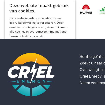
Deze website maakt gebruik
van cookies.
Deze website gebruikt cookies om uw
gebruikerservaring te verbeteren. Door
onze website te gebruiken, stemt u in met
alle cookies in overeenstemming met ons
Cookiebeleid.
Lees verder
STRIKT NOODZAKELIJK
PRESTATIE
Bent u geïnte
Zoekt u naar d
TARGETING
Overweegt u el
FUNCTIONEEL
Criel Energy 
NIET-GECLASSIFICEERD
Neem vandaag 
ALLES ACCEPTEREN
ALLES AFWIJZEN