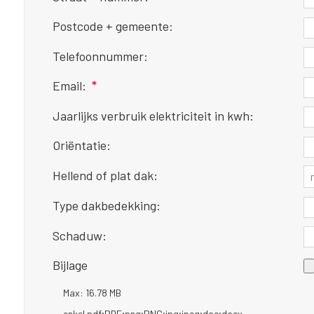
Postcode + gemeente:
Telefoonnummer:
Email:
*
Jaarlijks verbruik elektriciteit in kwh:
Oriëntatie:
Hellend of plat dak:
Type dakbedekking:
Schaduw:
Bijlage
Max: 16.78 MB
enkel pdf;PDF;png;PNG;jpg;jpeg;doc;docx