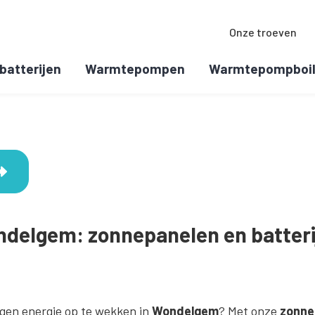
Onze troeven
batterijen
Warmtepompen
Warmtepompboil
delgem: zonnepanelen en batteri
gen energie op te wekken in
Wondelgem
? Met onze
zonne