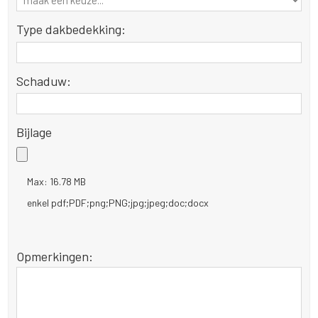
Type dakbedekking:
Schaduw:
Bijlage
Max: 16.78 MB
enkel pdf;PDF;png;PNG;jpg;jpeg;doc;docx
Opmerkingen: