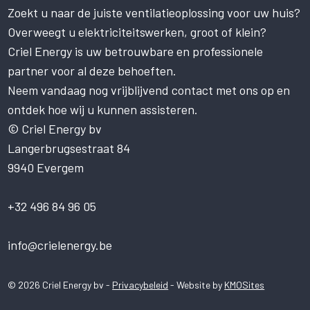
Zoekt u naar de juiste ventilatieoplossing voor uw huis?
Deze website gebruikt cookies om uw
gebruikerservaring te verbeteren. Door
Overweegt u elektriciteitswerken, groot of klein?
onze website te gebruiken, stemt u in met
Criel Energy is uw betrouwbare en professionele
alle cookies in overeenstemming met ons
partner voor al deze behoeften.
Cookiebeleid.
Lees verder
Neem vandaag nog vrijblijvend contact met ons op en
STRIKT NOODZAKELIJK
ontdek hoe wij u kunnen assisteren.
PRESTATIE
© Criel Energy bv
Langerbrugsestraat 84
TARGETING
9940 Evergem
FUNCTIONEEL
NIET-GECLASSIFICEERD
+32 496 84 96 05
ALLES ACCEPTEREN
info@crielenergy.be
ALLES AFWIJZEN
© 2026 Criel Energy bv -
Privacybeleid
- Website by
KMOSites
DETAILS WEERGEVEN