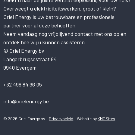
Zoekt u naar de juiste ventilatieoplossing voor uw huis?
Deze website gebruikt cookies om uw
gebruikerservaring te verbeteren. Door
Overweegt u elektriciteitswerken, groot of klein?
onze website te gebruiken, stemt u in met
Criel Energy is uw betrouwbare en professionele
alle cookies in overeenstemming met ons
partner voor al deze behoeften.
Cookiebeleid.
Lees verder
Neem vandaag nog vrijblijvend contact met ons op en
STRIKT NOODZAKELIJK
ontdek hoe wij u kunnen assisteren.
PRESTATIE
© Criel Energy bv
Langerbrugsestraat 84
TARGETING
9940 Evergem
FUNCTIONEEL
NIET-GECLASSIFICEERD
+32 496 84 96 05
ALLES ACCEPTEREN
info@crielenergy.be
ALLES AFWIJZEN
© 2026 Criel Energy bv -
Privacybeleid
- Website by
KMOSites
DETAILS WEERGEVEN