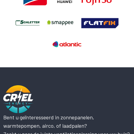
Bent u geïnteresseerd in zonnepanelen,
Deze website maakt gebruik
warmtepompen, airco, of laadpalen?
van cookies.