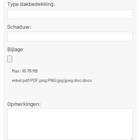
Type dakbedekking:
Schaduw:
Bijlage
Max: 16.78 MB
enkel pdf;PDF;png;PNG;jpg;jpeg;doc;docx
Opmerkingen: