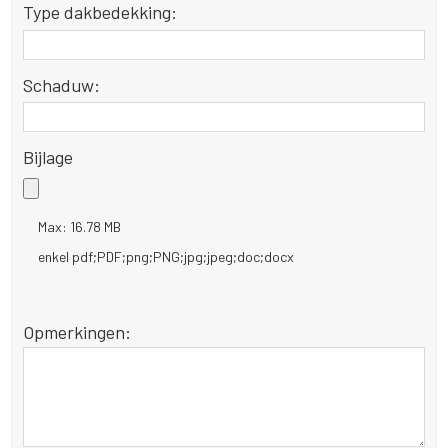
Type dakbedekking:
Schaduw:
Bijlage
Max: 16.78 MB
enkel pdf;PDF;png;PNG;jpg;jpeg;doc;docx
Opmerkingen: