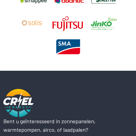
Bent u geïnteresseerd in zonnepanelen,
Deze website maakt gebruik
warmtepompen, airco, of laadpalen?
van cookies.