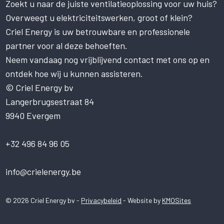
Zoekt u naar de juiste ventilatieoplossing voor uw huis?
Deze website gebruikt cookies om uw
gebruikerservaring te verbeteren. Door
Overweegt u elektriciteitswerken, groot of klein?
onze website te gebruiken, stemt u in met
Criel Energy is uw betrouwbare en professionele
alle cookies in overeenstemming met ons
Cookiebeleid.
Lees verder
partner voor al deze behoeften.
Neem vandaag nog vrijblijvend contact met ons op en
STRIKT NOODZAKELIJK
ontdek hoe wij u kunnen assisteren.
PRESTATIE
© Criel Energy bv
Langerbrugsestraat 84
TARGETING
9940 Evergem
FUNCTIONEEL
NIET-GECLASSIFICEERD
+32 496 84 96 05
ALLES ACCEPTEREN
info@crielenergy.be
ALLES AFWIJZEN
© 2026 Criel Energy bv -
Privacybeleid
- Website by
KMOSites
DETAILS WEERGEVEN