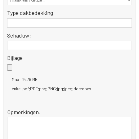
Type dakbedekking:
Schaduw:
Bijlage
Max: 16.78 MB
enkel pdf;PDF;png;PNG;jpg;jpeg;doc;docx
Opmerkingen: