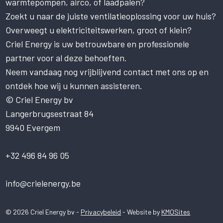
warmtepompen, airco, of laadpalen?
van cookies.
Zoekt u naar de juiste ventilatieoplossing voor uw huis?
Deze website gebruikt cookies om uw
gebruikerservaring te verbeteren. Door
Overweegt u elektriciteitswerken, groot of klein?
onze website te gebruiken, stemt u in met
Criel Energy is uw betrouwbare en professionele
alle cookies in overeenstemming met ons
partner voor al deze behoeften.
Cookiebeleid.
Lees verder
Neem vandaag nog vrijblijvend contact met ons op en
STRIKT NOODZAKELIJK
ontdek hoe wij u kunnen assisteren.
PRESTATIE
© Criel Energy bv
Langerbrugsestraat 84
TARGETING
9940 Evergem
FUNCTIONEEL
NIET-GECLASSIFICEERD
+32 496 84 96 05
ALLES ACCEPTEREN
info@crielenergy.be
ALLES AFWIJZEN
© 2026 Criel Energy bv -
Privacybeleid
- Website by
KMOSites