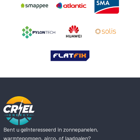
Bent u geïnteresseerd in zonnepanelen,
Deze website maakt gebruik
warmtepompen, airco, of laadpalen?
van cookies.