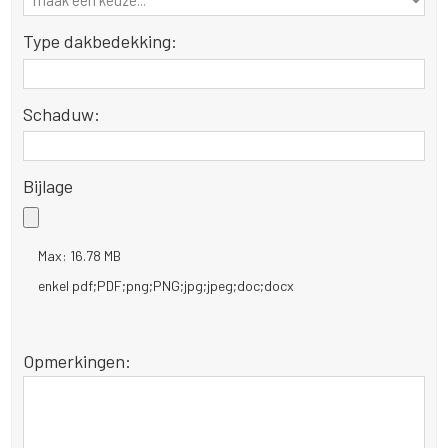
Type dakbedekking:
Schaduw:
Bijlage
Max: 16.78 MB
enkel pdf;PDF;png;PNG;jpg;jpeg;doc;docx
Opmerkingen: