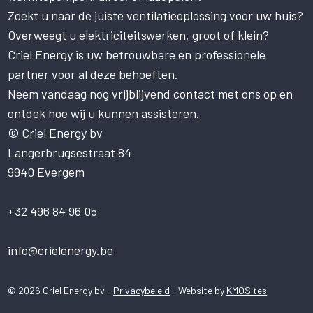
Zoekt u naar de juiste ventilatieoplossing voor uw huis?
Deze website gebruikt cookies om uw
gebruikerservaring te verbeteren. Door
Overweegt u elektriciteitswerken, groot of klein?
onze website te gebruiken, stemt u in met
Criel Energy is uw betrouwbare en professionele
alle cookies in overeenstemming met ons
Cookiebeleid.
Lees verder
partner voor al deze behoeften.
Neem vandaag nog vrijblijvend contact met ons op en
STRIKT NOODZAKELIJK
ontdek hoe wij u kunnen assisteren.
PRESTATIE
© Criel Energy bv
Langerbrugsestraat 84
TARGETING
9940 Evergem
FUNCTIONEEL
NIET-GECLASSIFICEERD
+32 496 84 96 05
ALLES ACCEPTEREN
info@crielenergy.be
ALLES AFWIJZEN
© 2026 Criel Energy bv -
Privacybeleid
- Website by
KMOSites
DETAILS WEERGEVEN