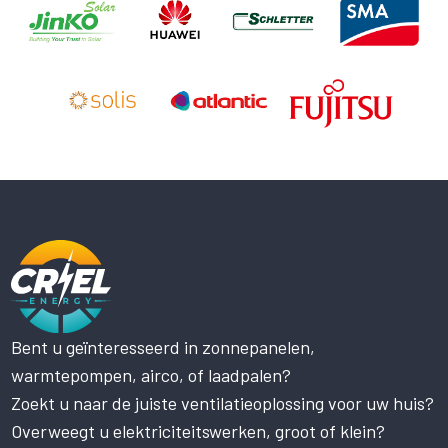
Bent u geïnteresseerd in zonnepanelen,
Deze website maakt gebruik
warmtepompen, airco, of laadpalen?
van cookies.
Zoekt u naar de juiste ventilatieoplossing voor uw huis?
Deze website gebruikt cookies om uw
gebruikerservaring te verbeteren. Door
Overweegt u elektriciteitswerken, groot of klein?
onze website te gebruiken, stemt u in met