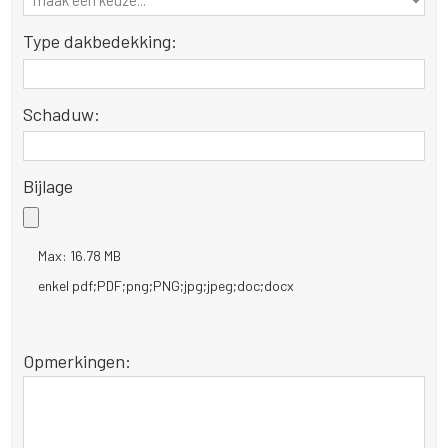
Type dakbedekking:
Schaduw:
Bijlage
Max: 16.78 MB
enkel pdf;PDF;png;PNG;jpg;jpeg;doc;docx
Opmerkingen: