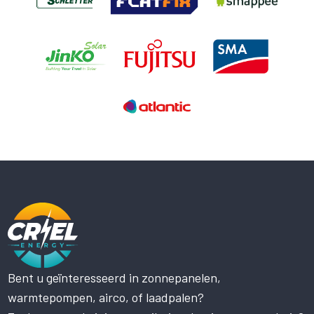
Bent u geïnteresseerd in zonnepanelen,
Deze website maakt gebruik
warmtepompen, airco, of laadpalen?
van cookies.