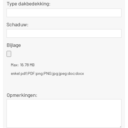
Type dakbedekking:
Schaduw:
Bijlage
Max: 16.78 MB
enkel pdf;PDF;png;PNG;jpg;jpeg;doc;docx
Opmerkingen: