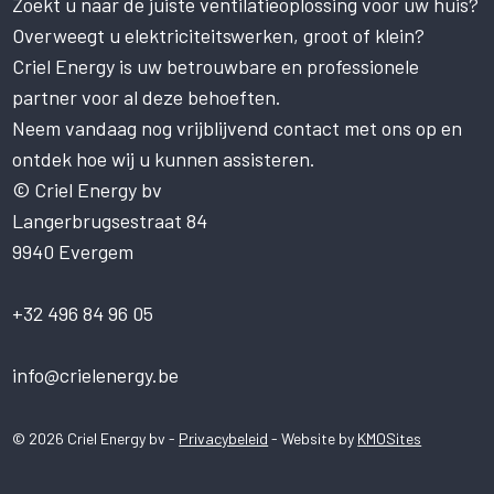
Zoekt u naar de juiste ventilatieoplossing voor uw huis?
Deze website gebruikt cookies om uw
gebruikerservaring te verbeteren. Door
Overweegt u elektriciteitswerken, groot of klein?
onze website te gebruiken, stemt u in met
Criel Energy is uw betrouwbare en professionele
alle cookies in overeenstemming met ons
partner voor al deze behoeften.
Cookiebeleid.
Lees verder
Neem vandaag nog vrijblijvend contact met ons op en
STRIKT NOODZAKELIJK
ontdek hoe wij u kunnen assisteren.
PRESTATIE
© Criel Energy bv
Langerbrugsestraat 84
TARGETING
9940 Evergem
FUNCTIONEEL
NIET-GECLASSIFICEERD
+32 496 84 96 05
ALLES ACCEPTEREN
info@crielenergy.be
ALLES AFWIJZEN
© 2026 Criel Energy bv -
Privacybeleid
- Website by
KMOSites
DETAILS WEERGEVEN