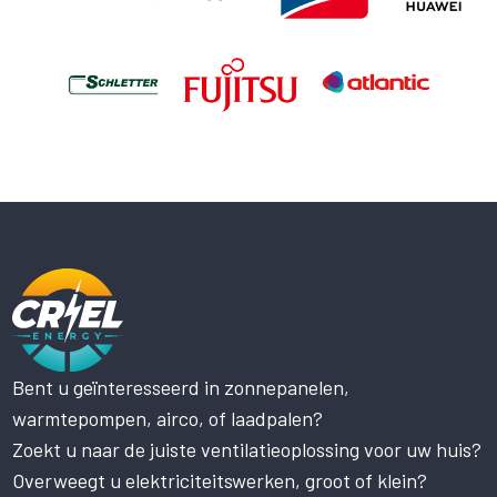
Bent u geïnteresseerd in zonnepanelen,
Deze website maakt gebruik
warmtepompen, airco, of laadpalen?
van cookies.
Zoekt u naar de juiste ventilatieoplossing voor uw huis?
Deze website gebruikt cookies om uw
gebruikerservaring te verbeteren. Door
Overweegt u elektriciteitswerken, groot of klein?