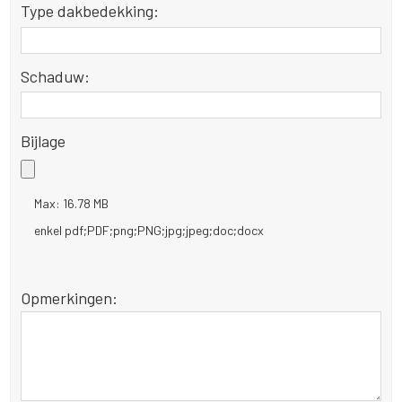
Type dakbedekking:
Schaduw:
Bijlage
Max: 16.78 MB
enkel pdf;PDF;png;PNG;jpg;jpeg;doc;docx
Opmerkingen: