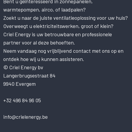
Bent u geïnteresseerd in zonnepanelen,
Deze website maakt gebruik
warmtepompen, airco, of laadpalen?
van cookies.
Zoekt u naar de juiste ventilatieoplossing voor uw huis?
Deze website gebruikt cookies om uw
gebruikerservaring te verbeteren. Door
Overweegt u elektriciteitswerken, groot of klein?
onze website te gebruiken, stemt u in met
Criel Energy is uw betrouwbare en professionele
alle cookies in overeenstemming met ons
partner voor al deze behoeften.
Cookiebeleid.
Lees verder
Neem vandaag nog vrijblijvend contact met ons op en
STRIKT NOODZAKELIJK
ontdek hoe wij u kunnen assisteren.
PRESTATIE
© Criel Energy bv
Langerbrugsestraat 84
TARGETING
9940 Evergem
FUNCTIONEEL
NIET-GECLASSIFICEERD
+32 496 84 96 05
ALLES ACCEPTEREN
info@crielenergy.be
ALLES AFWIJZEN