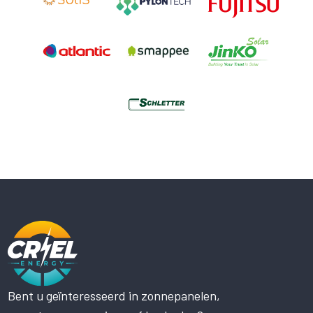
Bent u geïnteresseerd in zonnepanelen,
Deze website maakt gebruik