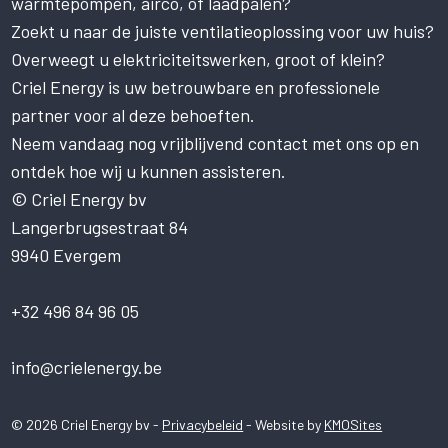
warmtepompen, airco, of laadpalen?
van cookies.
Zoekt u naar de juiste ventilatieoplossing voor uw huis?
Deze website gebruikt cookies om uw
gebruikerservaring te verbeteren. Door
Overweegt u elektriciteitswerken, groot of klein?
onze website te gebruiken, stemt u in met
Criel Energy is uw betrouwbare en professionele
alle cookies in overeenstemming met ons
partner voor al deze behoeften.
Cookiebeleid.
Lees verder
Neem vandaag nog vrijblijvend contact met ons op en
STRIKT NOODZAKELIJK
ontdek hoe wij u kunnen assisteren.
PRESTATIE
© Criel Energy bv
Langerbrugsestraat 84
TARGETING
9940 Evergem
FUNCTIONEEL
NIET-GECLASSIFICEERD
+32 496 84 96 05
ALLES ACCEPTEREN
info@crielenergy.be
ALLES AFWIJZEN
© 2026 Criel Energy bv -
Privacybeleid
- Website by
KMOSites