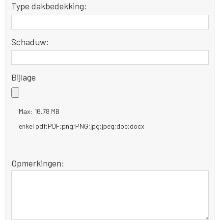
Type dakbedekking:
Schaduw:
Bijlage
Max: 16.78 MB
enkel pdf;PDF;png;PNG;jpg;jpeg;doc;docx
Opmerkingen: