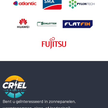
Bent u geïnteresseerd in zonnepanelen,
Deze website maakt gebruik