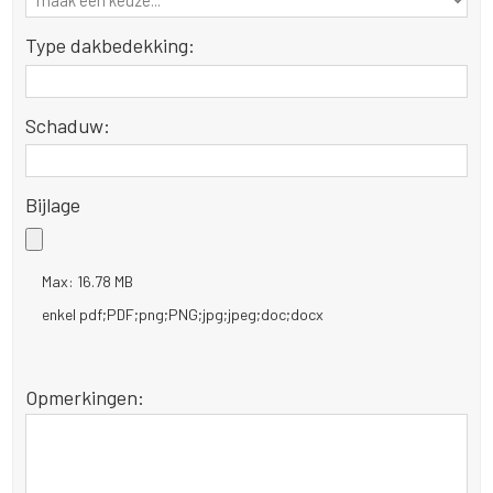
Type dakbedekking:
Schaduw:
Bijlage
Max: 16.78 MB
enkel pdf;PDF;png;PNG;jpg;jpeg;doc;docx
Opmerkingen: