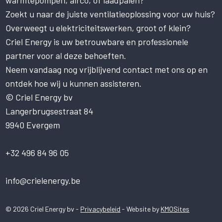
warmtepompen, airco, of laadpalen?
van cookies.
Zoekt u naar de juiste ventilatieoplossing voor uw huis?
Deze website gebruikt cookies om uw
gebruikerservaring te verbeteren. Door
Overweegt u elektriciteitswerken, groot of klein?
onze website te gebruiken, stemt u in met
Criel Energy is uw betrouwbare en professionele
alle cookies in overeenstemming met ons
partner voor al deze behoeften.
Cookiebeleid.
Lees verder
Neem vandaag nog vrijblijvend contact met ons op en
STRIKT NOODZAKELIJK
ontdek hoe wij u kunnen assisteren.
PRESTATIE
© Criel Energy bv
Langerbrugsestraat 84
TARGETING
9940 Evergem
FUNCTIONEEL
NIET-GECLASSIFICEERD
+32 496 84 96 05
ALLES ACCEPTEREN
info@crielenergy.be
ALLES AFWIJZEN
© 2026 Criel Energy bv -
Privacybeleid
- Website by
KMOSites
DETAILS WEERGEVEN