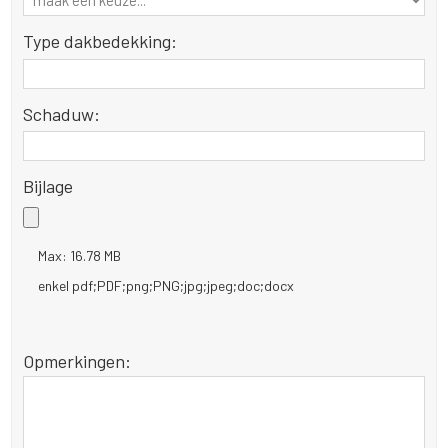
Type dakbedekking:
Schaduw:
Bijlage
Max: 16.78 MB
enkel pdf;PDF;png;PNG;jpg;jpeg;doc;docx
Opmerkingen: