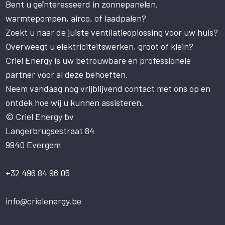
Bent u geïnteresseerd in zonnepanelen,
Deze website maakt gebruik
warmtepompen, airco, of laadpalen?
van cookies.
Zoekt u naar de juiste ventilatieoplossing voor uw huis?
Deze website gebruikt cookies om uw
gebruikerservaring te verbeteren. Door
Overweegt u elektriciteitswerken, groot of klein?
onze website te gebruiken, stemt u in met
Criel Energy is uw betrouwbare en professionele
alle cookies in overeenstemming met ons
partner voor al deze behoeften.
Cookiebeleid.
Lees verder
Neem vandaag nog vrijblijvend contact met ons op en
STRIKT NOODZAKELIJK
ontdek hoe wij u kunnen assisteren.
PRESTATIE
© Criel Energy bv
Langerbrugsestraat 84
TARGETING
9940 Evergem
FUNCTIONEEL
NIET-GECLASSIFICEERD
+32 496 84 96 05
ALLES ACCEPTEREN
info@crielenergy.be
ALLES AFWIJZEN