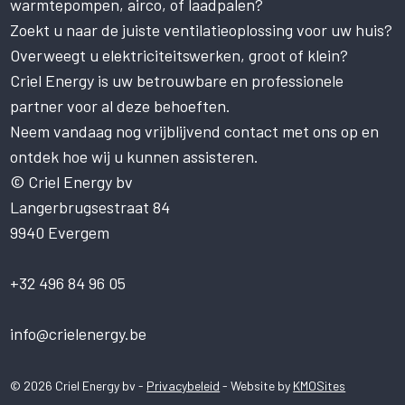
warmtepompen, airco, of laadpalen?
van cookies.
Zoekt u naar de juiste ventilatieoplossing voor uw huis?
Deze website gebruikt cookies om uw
gebruikerservaring te verbeteren. Door
Overweegt u elektriciteitswerken, groot of klein?
onze website te gebruiken, stemt u in met
Criel Energy is uw betrouwbare en professionele
alle cookies in overeenstemming met ons
partner voor al deze behoeften.
Cookiebeleid.
Lees verder
Neem vandaag nog vrijblijvend contact met ons op en
STRIKT NOODZAKELIJK
ontdek hoe wij u kunnen assisteren.
PRESTATIE
© Criel Energy bv
Langerbrugsestraat 84
TARGETING
9940 Evergem
FUNCTIONEEL
NIET-GECLASSIFICEERD
+32 496 84 96 05
ALLES ACCEPTEREN
info@crielenergy.be
ALLES AFWIJZEN
© 2026 Criel Energy bv -
Privacybeleid
- Website by
KMOSites