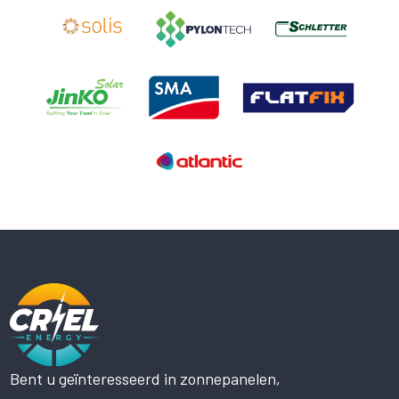
Bent u geïnteresseerd in zonnepanelen,
Deze website maakt gebruik