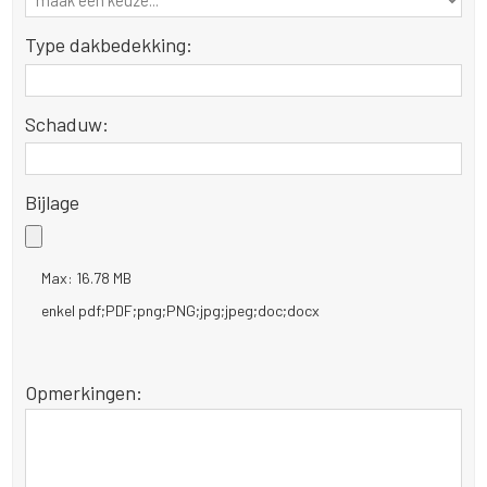
Type dakbedekking:
Schaduw:
Bijlage
Max: 16.78 MB
enkel pdf;PDF;png;PNG;jpg;jpeg;doc;docx
Opmerkingen: