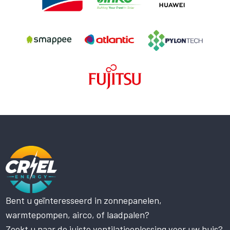
Bent u geïnteresseerd in zonnepanelen,
Deze website maakt gebruik
warmtepompen, airco, of laadpalen?
van cookies.
Zoekt u naar de juiste ventilatieoplossing voor uw huis?