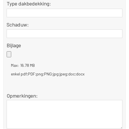
Type dakbedekking:
Schaduw:
Bijlage
Max: 16.78 MB
enkel pdf;PDF;png;PNG;jpg;jpeg;doc;docx
Opmerkingen: