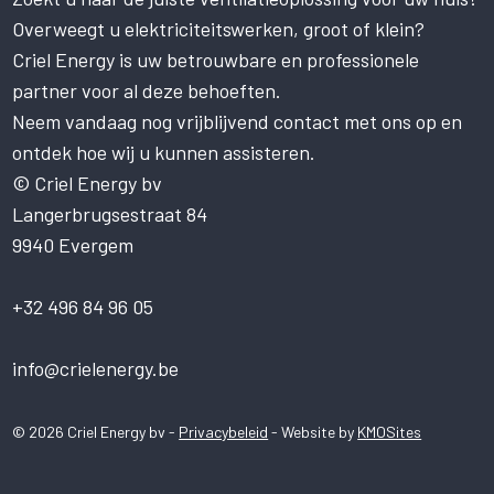
Deze website gebruikt cookies om uw
gebruikerservaring te verbeteren. Door
Overweegt u elektriciteitswerken, groot of klein?
onze website te gebruiken, stemt u in met
Criel Energy is uw betrouwbare en professionele
alle cookies in overeenstemming met ons
Cookiebeleid.
Lees verder
partner voor al deze behoeften.
Neem vandaag nog vrijblijvend contact met ons op en
STRIKT NOODZAKELIJK
ontdek hoe wij u kunnen assisteren.
PRESTATIE
© Criel Energy bv
Langerbrugsestraat 84
TARGETING
9940 Evergem
FUNCTIONEEL
NIET-GECLASSIFICEERD
+32 496 84 96 05
ALLES ACCEPTEREN
info@crielenergy.be
ALLES AFWIJZEN
© 2026 Criel Energy bv -
Privacybeleid
- Website by
KMOSites
DETAILS WEERGEVEN