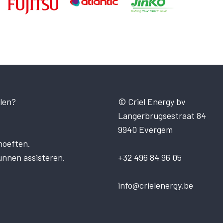
len?
© Criel Energy bv
Langerbrugsestraat 84
9940 Evergem
hoeften.
unnen assisteren.
+32 496 84 96 05
info@crielenergy.be