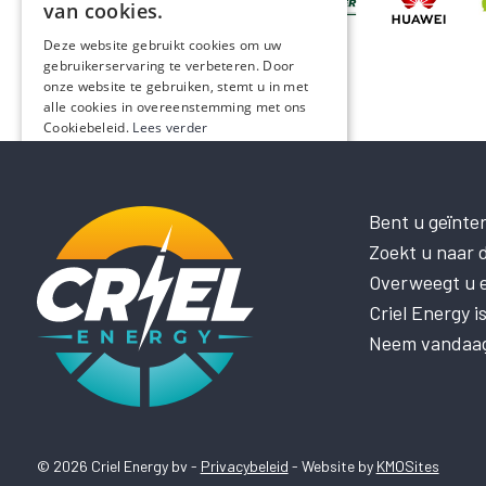
van cookies.
Deze website gebruikt cookies om uw
gebruikerservaring te verbeteren. Door
onze website te gebruiken, stemt u in met
alle cookies in overeenstemming met ons
Cookiebeleid.
Lees verder
STRIKT NOODZAKELIJK
PRESTATIE
Bent u geïnte
Zoekt u naar d
TARGETING
Overweegt u el
FUNCTIONEEL
Criel Energy 
NIET-GECLASSIFICEERD
Neem vandaag 
ALLES ACCEPTEREN
ALLES AFWIJZEN
© 2026 Criel Energy bv -
Privacybeleid
- Website by
KMOSites