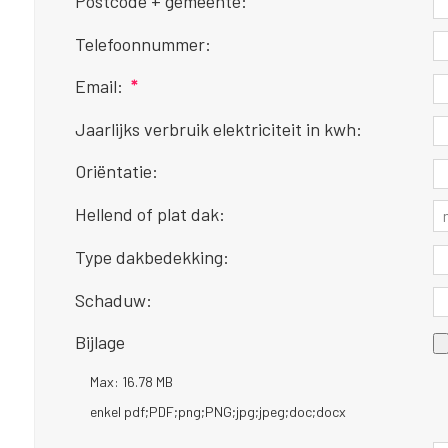
Postcode + gemeente:
Telefoonnummer:
Email:
*
Jaarlijks verbruik elektriciteit in kwh:
Oriëntatie:
Hellend of plat dak:
Type dakbedekking:
Schaduw:
Bijlage
Max: 16.78 MB
enkel pdf;PDF;png;PNG;jpg;jpeg;doc;docx