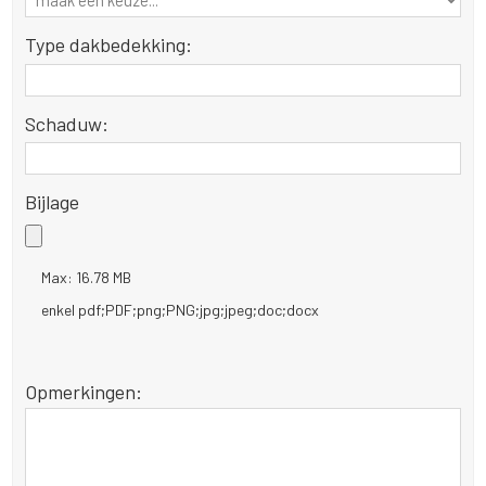
Type dakbedekking:
Schaduw:
Bijlage
Max: 16.78 MB
enkel pdf;PDF;png;PNG;jpg;jpeg;doc;docx
Opmerkingen: