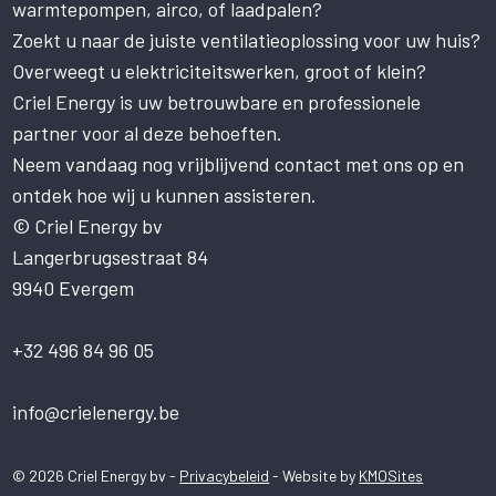
warmtepompen, airco, of laadpalen?
van cookies.
Zoekt u naar de juiste ventilatieoplossing voor uw huis?
Deze website gebruikt cookies om uw
gebruikerservaring te verbeteren. Door
Overweegt u elektriciteitswerken, groot of klein?
onze website te gebruiken, stemt u in met
Criel Energy is uw betrouwbare en professionele
alle cookies in overeenstemming met ons
partner voor al deze behoeften.
Cookiebeleid.
Lees verder
Neem vandaag nog vrijblijvend contact met ons op en
STRIKT NOODZAKELIJK
ontdek hoe wij u kunnen assisteren.
PRESTATIE
© Criel Energy bv
Langerbrugsestraat 84
TARGETING
9940 Evergem
FUNCTIONEEL
NIET-GECLASSIFICEERD
+32 496 84 96 05
ALLES ACCEPTEREN
info@crielenergy.be
ALLES AFWIJZEN
© 2026 Criel Energy bv -
Privacybeleid
- Website by
KMOSites