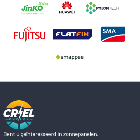
Bent u geïnteresseerd in zonnepanelen,
Deze website maakt gebruik