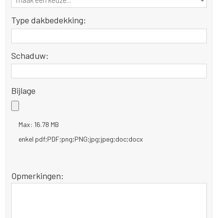
Type dakbedekking:
Schaduw:
Bijlage
Max: 16.78 MB
enkel pdf;PDF;png;PNG;jpg;jpeg;doc;docx
Opmerkingen: