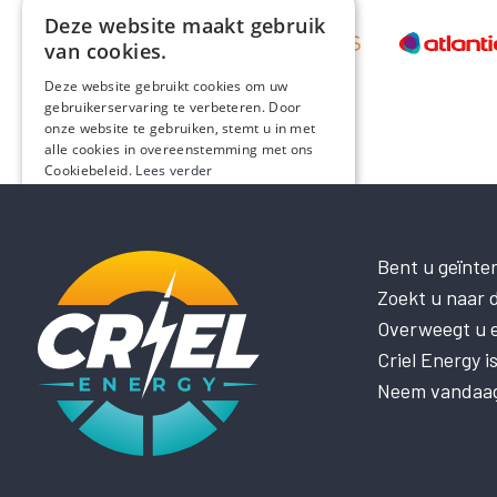
Deze website maakt gebruik
van cookies.
Deze website gebruikt cookies om uw
gebruikerservaring te verbeteren. Door
onze website te gebruiken, stemt u in met
alle cookies in overeenstemming met ons
Cookiebeleid.
Lees verder
STRIKT NOODZAKELIJK
PRESTATIE
Bent u geïnte
Zoekt u naar d
TARGETING
Overweegt u el
FUNCTIONEEL
Criel Energy 
NIET-GECLASSIFICEERD
Neem vandaag 
ALLES ACCEPTEREN
ALLES AFWIJZEN