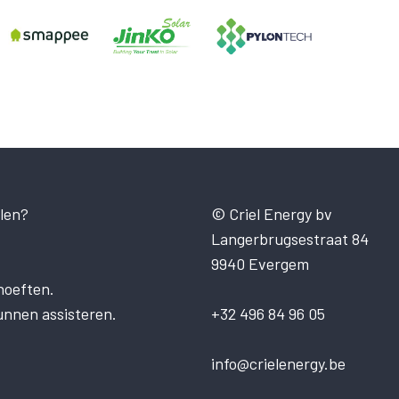
len?
© Criel Energy bv
Langerbrugsestraat 84
9940 Evergem
hoeften.
unnen assisteren.
+32 496 84 96 05
info@crielenergy.be