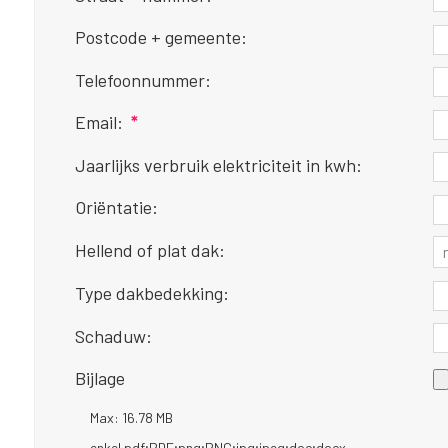
Postcode + gemeente:
Telefoonnummer:
Email:
*
Jaarlijks verbruik elektriciteit in kwh:
Oriëntatie:
Hellend of plat dak:
Type dakbedekking:
Schaduw:
Bijlage
Max: 16.78 MB
enkel pdf;PDF;png;PNG;jpg;jpeg;doc;docx