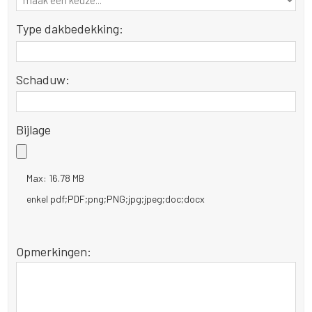
Type dakbedekking:
Schaduw:
Bijlage
Max: 16.78 MB
enkel pdf;PDF;png;PNG;jpg;jpeg;doc;docx
Opmerkingen: