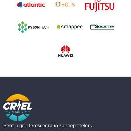
Bent u geïnteresseerd in zonnepanelen,
Deze website maakt gebruik