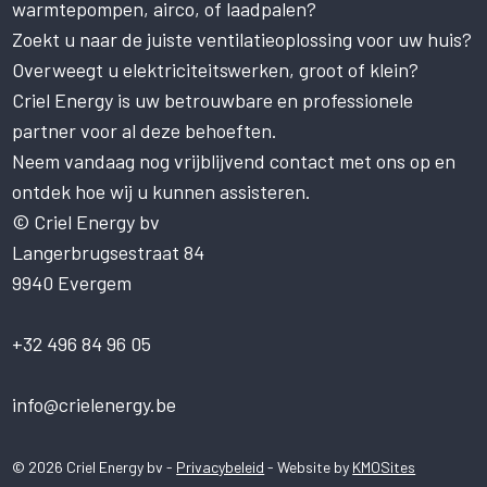
warmtepompen, airco, of laadpalen?
van cookies.
Zoekt u naar de juiste ventilatieoplossing voor uw huis?
Deze website gebruikt cookies om uw
gebruikerservaring te verbeteren. Door
Overweegt u elektriciteitswerken, groot of klein?
onze website te gebruiken, stemt u in met
Criel Energy is uw betrouwbare en professionele
alle cookies in overeenstemming met ons
Cookiebeleid.
Lees verder
partner voor al deze behoeften.
Neem vandaag nog vrijblijvend contact met ons op en
STRIKT NOODZAKELIJK
ontdek hoe wij u kunnen assisteren.
PRESTATIE
© Criel Energy bv
Langerbrugsestraat 84
TARGETING
9940 Evergem
FUNCTIONEEL
NIET-GECLASSIFICEERD
+32 496 84 96 05
ALLES ACCEPTEREN
info@crielenergy.be
ALLES AFWIJZEN
© 2026 Criel Energy bv -
Privacybeleid
- Website by
KMOSites