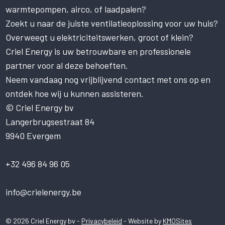
warmtepompen, airco, of laadpalen?
van cookies.
Zoekt u naar de juiste ventilatieoplossing voor uw huis?
Deze website gebruikt cookies om uw
gebruikerservaring te verbeteren. Door
Overweegt u elektriciteitswerken, groot of klein?
onze website te gebruiken, stemt u in met
Criel Energy is uw betrouwbare en professionele
alle cookies in overeenstemming met ons
partner voor al deze behoeften.
Cookiebeleid.
Lees verder
Neem vandaag nog vrijblijvend contact met ons op en
STRIKT NOODZAKELIJK
ontdek hoe wij u kunnen assisteren.
PRESTATIE
© Criel Energy bv
Langerbrugsestraat 84
TARGETING
9940 Evergem
FUNCTIONEEL
NIET-GECLASSIFICEERD
+32 496 84 96 05
ALLES ACCEPTEREN
info@crielenergy.be
ALLES AFWIJZEN
© 2026 Criel Energy bv -
Privacybeleid
- Website by
KMOSites