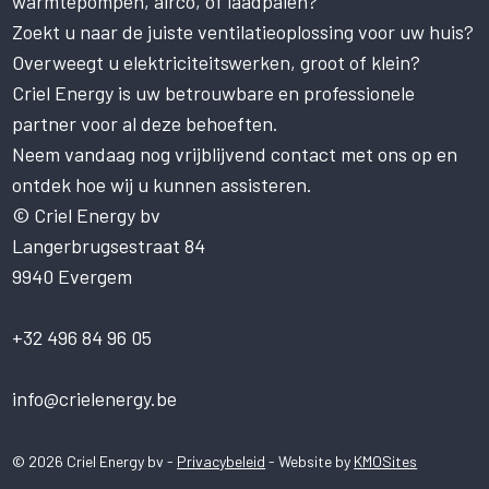
warmtepompen, airco, of laadpalen?
van cookies.
Zoekt u naar de juiste ventilatieoplossing voor uw huis?
Deze website gebruikt cookies om uw
gebruikerservaring te verbeteren. Door
Overweegt u elektriciteitswerken, groot of klein?
onze website te gebruiken, stemt u in met
Criel Energy is uw betrouwbare en professionele
alle cookies in overeenstemming met ons
partner voor al deze behoeften.
Cookiebeleid.
Lees verder
Neem vandaag nog vrijblijvend contact met ons op en
STRIKT NOODZAKELIJK
ontdek hoe wij u kunnen assisteren.
PRESTATIE
© Criel Energy bv
Langerbrugsestraat 84
TARGETING
9940 Evergem
FUNCTIONEEL
NIET-GECLASSIFICEERD
+32 496 84 96 05
ALLES ACCEPTEREN
info@crielenergy.be
ALLES AFWIJZEN
© 2026 Criel Energy bv -
Privacybeleid
- Website by
KMOSites
DETAILS WEERGEVEN