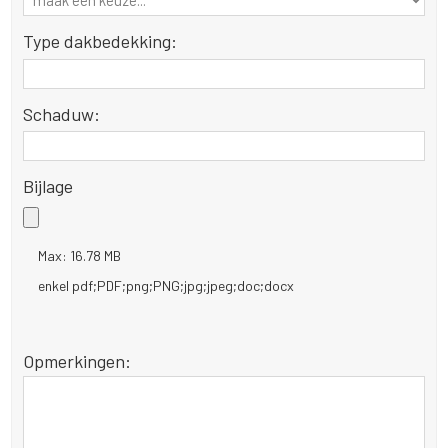
Type dakbedekking:
Schaduw:
Bijlage
Max: 16.78 MB
enkel pdf;PDF;png;PNG;jpg;jpeg;doc;docx
Opmerkingen: