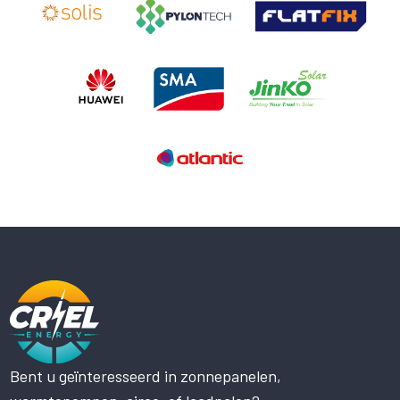
Bent u geïnteresseerd in zonnepanelen,
Deze website maakt gebruik