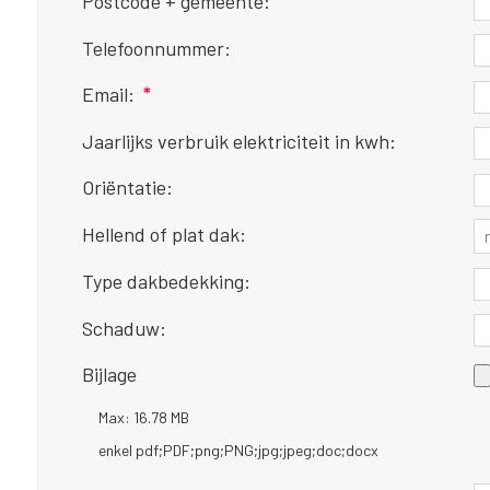
Postcode + gemeente:
Telefoonnummer:
Email:
*
Jaarlijks verbruik elektriciteit in kwh:
Oriëntatie:
Hellend of plat dak:
Type dakbedekking:
Schaduw:
Bijlage
Max: 16.78 MB
enkel pdf;PDF;png;PNG;jpg;jpeg;doc;docx