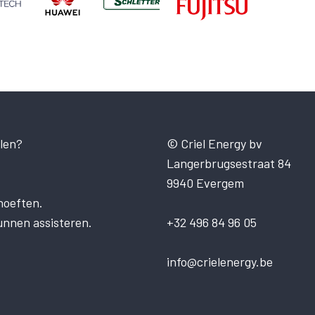
len?
© Criel Energy bv
Langerbrugsestraat 84
9940 Evergem
hoeften.
unnen assisteren.
+32 496 84 96 05
info@crielenergy.be