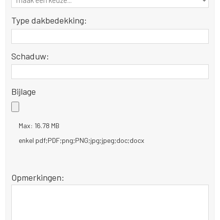
Type dakbedekking:
Schaduw:
Bijlage
Max: 16.78 MB
enkel pdf;PDF;png;PNG;jpg;jpeg;doc;docx
Opmerkingen: