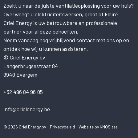
Zoekt u naar de juiste ventilatieoplossing voor uw huis?
Deze website gebruikt cookies om uw
gebruikerservaring te verbeteren. Door
Overweegt u elektriciteitswerken, groot of klein?
onze website te gebruiken, stemt u in met
Criel Energy is uw betrouwbare en professionele
alle cookies in overeenstemming met ons
partner voor al deze behoeften.
Cookiebeleid.
Lees verder
Neem vandaag nog vrijblijvend contact met ons op en
STRIKT NOODZAKELIJK
ontdek hoe wij u kunnen assisteren.
PRESTATIE
© Criel Energy bv
Langerbrugsestraat 84
TARGETING
9940 Evergem
FUNCTIONEEL
NIET-GECLASSIFICEERD
+32 496 84 96 05
ALLES ACCEPTEREN
info@crielenergy.be
ALLES AFWIJZEN
© 2026 Criel Energy bv -
Privacybeleid
- Website by
KMOSites
DETAILS WEERGEVEN