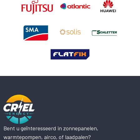
Bent u geïnteresseerd in zonnepanelen,
Deze website maakt gebruik
warmtepompen, airco, of laadpalen?
van cookies.