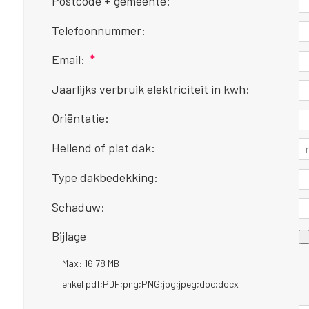
Postcode + gemeente:
Telefoonnummer:
Email:
*
Jaarlijks verbruik elektriciteit in kwh:
Oriëntatie:
Hellend of plat dak:
Type dakbedekking:
Schaduw:
Bijlage
Max: 16.78 MB
enkel pdf;PDF;png;PNG;jpg;jpeg;doc;docx