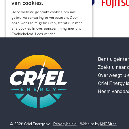
van cookies.
Deze website gebruikt cookies om uw
gebruikerservaring te verbeteren. Door
onze website te gebruiken, stemt u in met
alle cookies in overeenstemming met ons
Cookiebeleid.
Lees verder
STRIKT NOODZAKELIJK
PRESTATIE
Bent u geïnte
Zoekt u naar d
TARGETING
Overweegt u el
FUNCTIONEEL
Criel Energy 
NIET-GECLASSIFICEERD
Neem vandaag 
ALLES ACCEPTEREN
ALLES AFWIJZEN
© 2026 Criel Energy bv -
Privacybeleid
- Website by
KMOSites