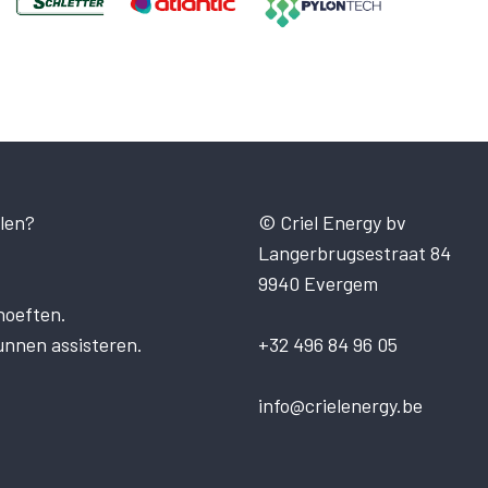
len?
© Criel Energy bv
Langerbrugsestraat 84
9940 Evergem
hoeften.
unnen assisteren.
+32 496 84 96 05
info@crielenergy.be