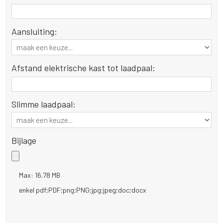
Aansluiting:
Afstand elektrische kast tot laadpaal:
Slimme laadpaal:
Bijlage
Max: 16.78 MB
enkel pdf;PDF;png;PNG;jpg;jpeg;doc;docx