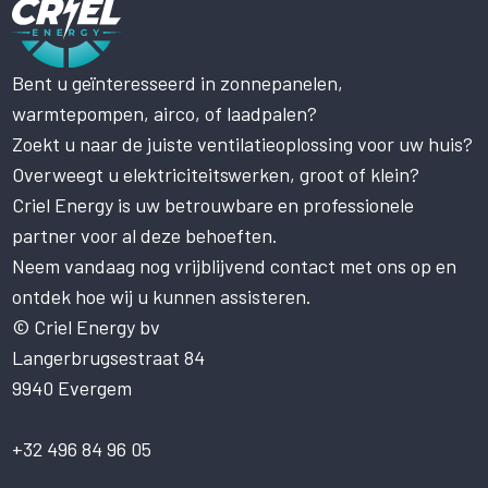
Bent u geïnteresseerd in zonnepanelen,
Deze website maakt gebruik
warmtepompen, airco, of laadpalen?
van cookies.
Zoekt u naar de juiste ventilatieoplossing voor uw huis?
Deze website gebruikt cookies om uw
gebruikerservaring te verbeteren. Door
Overweegt u elektriciteitswerken, groot of klein?
onze website te gebruiken, stemt u in met
Criel Energy is uw betrouwbare en professionele
alle cookies in overeenstemming met ons
partner voor al deze behoeften.
Cookiebeleid.
Lees verder
Neem vandaag nog vrijblijvend contact met ons op en
STRIKT NOODZAKELIJK
ontdek hoe wij u kunnen assisteren.
PRESTATIE
© Criel Energy bv
Langerbrugsestraat 84
TARGETING
9940 Evergem
FUNCTIONEEL
NIET-GECLASSIFICEERD
+32 496 84 96 05