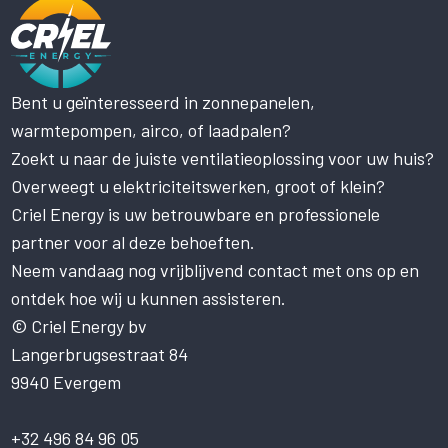
Bent u geïnteresseerd in zonnepanelen,
Deze website maakt gebruik
warmtepompen, airco, of laadpalen?
van cookies.
Zoekt u naar de juiste ventilatieoplossing voor uw huis?
Deze website gebruikt cookies om uw
gebruikerservaring te verbeteren. Door
Overweegt u elektriciteitswerken, groot of klein?
onze website te gebruiken, stemt u in met
Criel Energy is uw betrouwbare en professionele
alle cookies in overeenstemming met ons
partner voor al deze behoeften.
Cookiebeleid.
Lees verder
Neem vandaag nog vrijblijvend contact met ons op en
STRIKT NOODZAKELIJK
ontdek hoe wij u kunnen assisteren.
PRESTATIE
© Criel Energy bv
Langerbrugsestraat 84
TARGETING
9940 Evergem
FUNCTIONEEL
NIET-GECLASSIFICEERD
+32 496 84 96 05