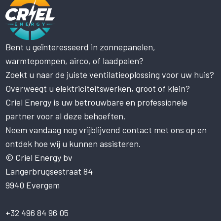
Bent u geïnteresseerd in zonnepanelen,
Deze website maakt gebruik
warmtepompen, airco, of laadpalen?
van cookies.
Zoekt u naar de juiste ventilatieoplossing voor uw huis?
Deze website gebruikt cookies om uw
gebruikerservaring te verbeteren. Door
Overweegt u elektriciteitswerken, groot of klein?
onze website te gebruiken, stemt u in met
Criel Energy is uw betrouwbare en professionele
alle cookies in overeenstemming met ons
partner voor al deze behoeften.
Cookiebeleid.
Lees verder
Neem vandaag nog vrijblijvend contact met ons op en
STRIKT NOODZAKELIJK
ontdek hoe wij u kunnen assisteren.
PRESTATIE
© Criel Energy bv
Langerbrugsestraat 84
TARGETING
9940 Evergem
FUNCTIONEEL
NIET-GECLASSIFICEERD
+32 496 84 96 05