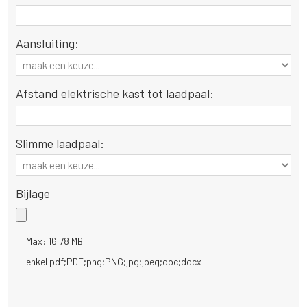
Aansluiting:
Afstand elektrische kast tot laadpaal:
Slimme laadpaal:
Bijlage
Max: 16.78 MB
enkel pdf;PDF;png;PNG;jpg;jpeg;doc;docx