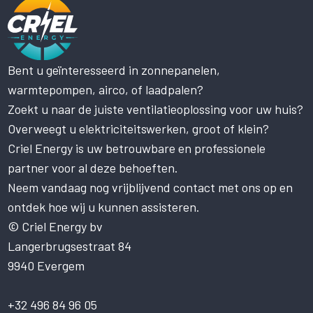
Bent u geïnteresseerd in zonnepanelen,
Deze website maakt gebruik
warmtepompen, airco, of laadpalen?
van cookies.
Zoekt u naar de juiste ventilatieoplossing voor uw huis?
Deze website gebruikt cookies om uw
gebruikerservaring te verbeteren. Door
Overweegt u elektriciteitswerken, groot of klein?
onze website te gebruiken, stemt u in met
Criel Energy is uw betrouwbare en professionele
alle cookies in overeenstemming met ons
partner voor al deze behoeften.
Cookiebeleid.
Lees verder
Neem vandaag nog vrijblijvend contact met ons op en
STRIKT NOODZAKELIJK
ontdek hoe wij u kunnen assisteren.
PRESTATIE
© Criel Energy bv
Langerbrugsestraat 84
TARGETING
9940 Evergem
FUNCTIONEEL
NIET-GECLASSIFICEERD
+32 496 84 96 05