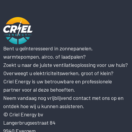
Bent u geïnteresseerd in zonnepanelen,
Deze website maakt gebruik
warmtepompen, airco, of laadpalen?
van cookies.
Zoekt u naar de juiste ventilatieoplossing voor uw huis?
Deze website gebruikt cookies om uw
gebruikerservaring te verbeteren. Door
Overweegt u elektriciteitswerken, groot of klein?
onze website te gebruiken, stemt u in met
Criel Energy is uw betrouwbare en professionele
alle cookies in overeenstemming met ons
Cookiebeleid.
Lees verder
partner voor al deze behoeften.
Neem vandaag nog vrijblijvend contact met ons op en
STRIKT NOODZAKELIJK
ontdek hoe wij u kunnen assisteren.
PRESTATIE
© Criel Energy bv
Langerbrugsestraat 84
TARGETING
9940 Evergem