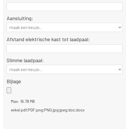
Aansluiting:
Afstand elektrische kast tot laadpaal:
Slimme laadpaal:
Bijlage
Max: 16.78 MB
enkel pdf;PDF;png;PNG;jpg;jpeg;doc;docx