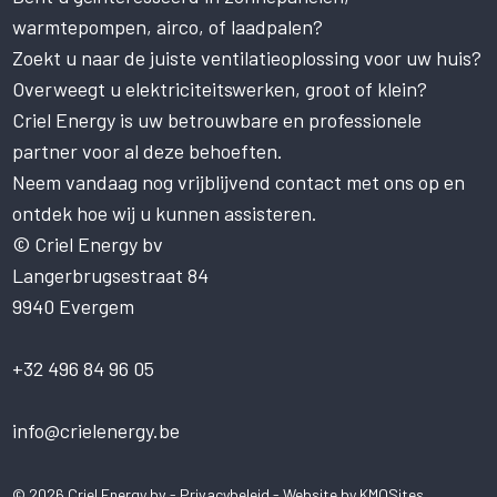
Deze website maakt gebruik
warmtepompen, airco, of laadpalen?
van cookies.
Zoekt u naar de juiste ventilatieoplossing voor uw huis?
Deze website gebruikt cookies om uw
gebruikerservaring te verbeteren. Door
Overweegt u elektriciteitswerken, groot of klein?
onze website te gebruiken, stemt u in met
Criel Energy is uw betrouwbare en professionele
alle cookies in overeenstemming met ons
partner voor al deze behoeften.
Cookiebeleid.
Lees verder
Neem vandaag nog vrijblijvend contact met ons op en
STRIKT NOODZAKELIJK
ontdek hoe wij u kunnen assisteren.
PRESTATIE
© Criel Energy bv
Langerbrugsestraat 84
TARGETING
9940 Evergem
FUNCTIONEEL
NIET-GECLASSIFICEERD
+32 496 84 96 05
ALLES ACCEPTEREN
info@crielenergy.be
ALLES AFWIJZEN
© 2026 Criel Energy bv -
Privacybeleid
- Website by
KMOSites