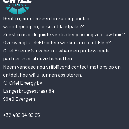
Bent u geïnteresseerd in zonnepanelen,
Deze website maakt gebruik
warmtepompen, airco, of laadpalen?
van cookies.
Zoekt u naar de juiste ventilatieoplossing voor uw huis?
Deze website gebruikt cookies om uw
gebruikerservaring te verbeteren. Door
Overweegt u elektriciteitswerken, groot of klein?
onze website te gebruiken, stemt u in met
Criel Energy is uw betrouwbare en professionele
alle cookies in overeenstemming met ons
partner voor al deze behoeften.
Cookiebeleid.
Lees verder
Neem vandaag nog vrijblijvend contact met ons op en
STRIKT NOODZAKELIJK
ontdek hoe wij u kunnen assisteren.
PRESTATIE
© Criel Energy bv
Langerbrugsestraat 84
TARGETING
9940 Evergem
FUNCTIONEEL
NIET-GECLASSIFICEERD
+32 496 84 96 05
ALLES ACCEPTEREN