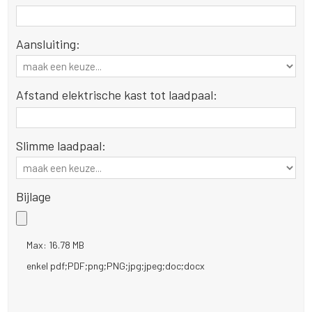
Aansluiting:
Afstand elektrische kast tot laadpaal:
Slimme laadpaal:
Bijlage
Max: 16.78 MB
enkel pdf;PDF;png;PNG;jpg;jpeg;doc;docx