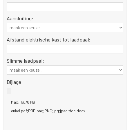
Aansluiting:
Afstand elektrische kast tot laadpaal:
Slimme laadpaal:
Bijlage
Max: 16.78 MB
enkel pdf;PDF;png;PNG;jpg;jpeg;doc;docx