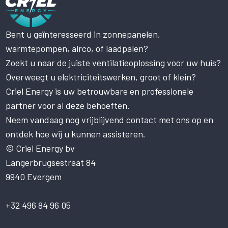
Bent u geïnteresseerd in zonnepanelen,
Deze website maakt gebruik
warmtepompen, airco, of laadpalen?
van cookies.
Zoekt u naar de juiste ventilatieoplossing voor uw huis?
Deze website gebruikt cookies om uw
gebruikerservaring te verbeteren. Door
Overweegt u elektriciteitswerken, groot of klein?
onze website te gebruiken, stemt u in met
Criel Energy is uw betrouwbare en professionele
alle cookies in overeenstemming met ons
partner voor al deze behoeften.
Cookiebeleid.
Lees verder
Neem vandaag nog vrijblijvend contact met ons op en
STRIKT NOODZAKELIJK
ontdek hoe wij u kunnen assisteren.
PRESTATIE
© Criel Energy bv
Langerbrugsestraat 84
TARGETING
9940 Evergem
FUNCTIONEEL
NIET-GECLASSIFICEERD
+32 496 84 96 05
ALLES ACCEPTEREN