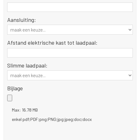
Aansluiting:
Afstand elektrische kast tot laadpaal:
Slimme laadpaal:
Bijlage
Max: 16.78 MB
enkel pdf;PDF;png;PNG;jpg;jpeg;doc;docx