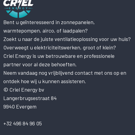
Bent u geïnteresseerd in zonnepanelen,
Deze website maakt gebruik
warmtepompen, airco, of laadpalen?
van cookies.
Zoekt u naar de juiste ventilatieoplossing voor uw huis?
Deze website gebruikt cookies om uw
gebruikerservaring te verbeteren. Door
Overweegt u elektriciteitswerken, groot of klein?
onze website te gebruiken, stemt u in met
Criel Energy is uw betrouwbare en professionele
alle cookies in overeenstemming met ons
Cookiebeleid.
Lees verder
partner voor al deze behoeften.
Neem vandaag nog vrijblijvend contact met ons op en
STRIKT NOODZAKELIJK
ontdek hoe wij u kunnen assisteren.
PRESTATIE
© Criel Energy bv
Langerbrugsestraat 84
TARGETING
9940 Evergem
FUNCTIONEEL
NIET-GECLASSIFICEERD
+32 496 84 96 05