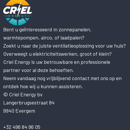
Bent u geïnteresseerd in zonnepanelen,
Deze website maakt gebruik
warmtepompen, airco, of laadpalen?
van cookies.
Zoekt u naar de juiste ventilatieoplossing voor uw huis?
Deze website gebruikt cookies om uw
gebruikerservaring te verbeteren. Door
Overweegt u elektriciteitswerken, groot of klein?
onze website te gebruiken, stemt u in met
Criel Energy is uw betrouwbare en professionele
alle cookies in overeenstemming met ons
partner voor al deze behoeften.
Cookiebeleid.
Lees verder
Neem vandaag nog vrijblijvend contact met ons op en
STRIKT NOODZAKELIJK
ontdek hoe wij u kunnen assisteren.
PRESTATIE
© Criel Energy bv
Langerbrugsestraat 84
TARGETING
9940 Evergem
FUNCTIONEEL
NIET-GECLASSIFICEERD
+32 496 84 96 05