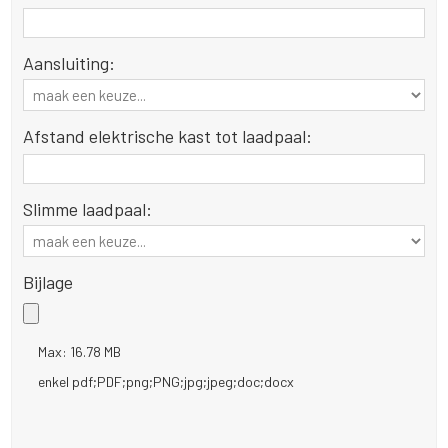
Aansluiting:
Afstand elektrische kast tot laadpaal:
Slimme laadpaal:
Bijlage
Max: 16.78 MB
enkel pdf;PDF;png;PNG;jpg;jpeg;doc;docx