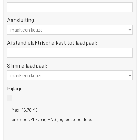
Aansluiting:
Afstand elektrische kast tot laadpaal:
Slimme laadpaal:
Bijlage
Max: 16.78 MB
enkel pdf;PDF;png;PNG;jpg;jpeg;doc;docx