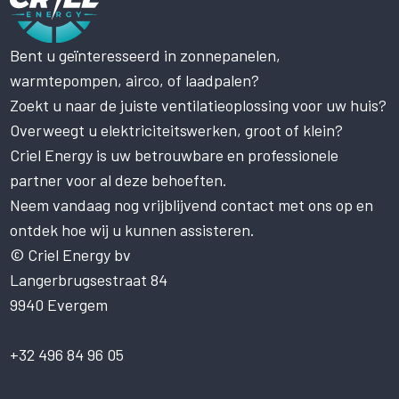
Bent u geïnteresseerd in zonnepanelen,
Deze website maakt gebruik
warmtepompen, airco, of laadpalen?
van cookies.
Zoekt u naar de juiste ventilatieoplossing voor uw huis?
Deze website gebruikt cookies om uw
gebruikerservaring te verbeteren. Door
Overweegt u elektriciteitswerken, groot of klein?
onze website te gebruiken, stemt u in met
Criel Energy is uw betrouwbare en professionele
alle cookies in overeenstemming met ons
Cookiebeleid.
Lees verder
partner voor al deze behoeften.
Neem vandaag nog vrijblijvend contact met ons op en
STRIKT NOODZAKELIJK
ontdek hoe wij u kunnen assisteren.
PRESTATIE
© Criel Energy bv
Langerbrugsestraat 84
TARGETING
9940 Evergem
FUNCTIONEEL
NIET-GECLASSIFICEERD
+32 496 84 96 05
ALLES ACCEPTEREN