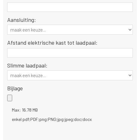
Aansluiting:
Afstand elektrische kast tot laadpaal:
Slimme laadpaal:
Bijlage
Max: 16.78 MB
enkel pdf;PDF;png;PNG;jpg;jpeg;doc;docx