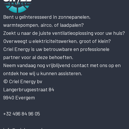
Bent u geïnteresseerd in zonnepanelen,
Deze website maakt gebruik
warmtepompen, airco, of laadpalen?
van cookies.
Zoekt u naar de juiste ventilatieoplossing voor uw huis?
Deze website gebruikt cookies om uw
gebruikerservaring te verbeteren. Door
Overweegt u elektriciteitswerken, groot of klein?
onze website te gebruiken, stemt u in met
Criel Energy is uw betrouwbare en professionele
alle cookies in overeenstemming met ons
Cookiebeleid.
Lees verder
partner voor al deze behoeften.
Neem vandaag nog vrijblijvend contact met ons op en
STRIKT NOODZAKELIJK
ontdek hoe wij u kunnen assisteren.
PRESTATIE
© Criel Energy bv
Langerbrugsestraat 84
TARGETING
9940 Evergem
FUNCTIONEEL
NIET-GECLASSIFICEERD
+32 496 84 96 05
ALLES ACCEPTEREN