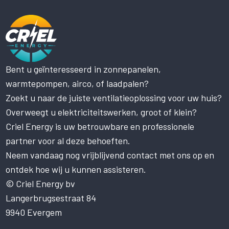
Bent u geïnteresseerd in zonnepanelen,
Deze website maakt gebruik
warmtepompen, airco, of laadpalen?
van cookies.
Zoekt u naar de juiste ventilatieoplossing voor uw huis?
Deze website gebruikt cookies om uw
gebruikerservaring te verbeteren. Door
Overweegt u elektriciteitswerken, groot of klein?
onze website te gebruiken, stemt u in met
Criel Energy is uw betrouwbare en professionele
alle cookies in overeenstemming met ons
Cookiebeleid.
Lees verder
partner voor al deze behoeften.
Neem vandaag nog vrijblijvend contact met ons op en
STRIKT NOODZAKELIJK
ontdek hoe wij u kunnen assisteren.
PRESTATIE
© Criel Energy bv
Langerbrugsestraat 84
TARGETING
9940 Evergem
FUNCTIONEEL