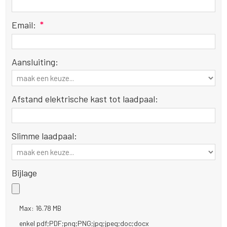
Email:
*
Aansluiting:
Afstand elektrische kast tot laadpaal:
Slimme laadpaal:
Bijlage
Max: 16.78 MB
enkel pdf;PDF;png;PNG;jpg;jpeg;doc;docx