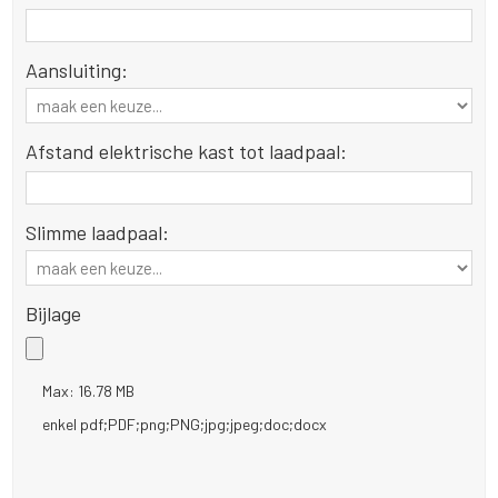
Aansluiting:
Afstand elektrische kast tot laadpaal:
Slimme laadpaal:
Bijlage
Max: 16.78 MB
enkel pdf;PDF;png;PNG;jpg;jpeg;doc;docx