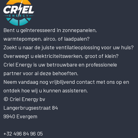
Bent u geïnteresseerd in zonnepanelen,
Deze website maakt gebruik
warmtepompen, airco, of laadpalen?
van cookies.
Zoekt u naar de juiste ventilatieoplossing voor uw huis?
Deze website gebruikt cookies om uw
gebruikerservaring te verbeteren. Door
Overweegt u elektriciteitswerken, groot of klein?
onze website te gebruiken, stemt u in met
Criel Energy is uw betrouwbare en professionele
alle cookies in overeenstemming met ons
partner voor al deze behoeften.
Cookiebeleid.
Lees verder
Neem vandaag nog vrijblijvend contact met ons op en
STRIKT NOODZAKELIJK
ontdek hoe wij u kunnen assisteren.
PRESTATIE
© Criel Energy bv
Langerbrugsestraat 84
TARGETING
9940 Evergem
FUNCTIONEEL
NIET-GECLASSIFICEERD
+32 496 84 96 05