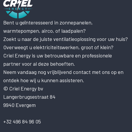
Bent u geïnteresseerd in zonnepanelen,
Deze website maakt gebruik
warmtepompen, airco, of laadpalen?
van cookies.
Zoekt u naar de juiste ventilatieoplossing voor uw huis?
Deze website gebruikt cookies om uw
gebruikerservaring te verbeteren. Door
Overweegt u elektriciteitswerken, groot of klein?
onze website te gebruiken, stemt u in met
Criel Energy is uw betrouwbare en professionele
alle cookies in overeenstemming met ons
partner voor al deze behoeften.
Cookiebeleid.
Lees verder
Neem vandaag nog vrijblijvend contact met ons op en
STRIKT NOODZAKELIJK
ontdek hoe wij u kunnen assisteren.
PRESTATIE
© Criel Energy bv
Langerbrugsestraat 84
TARGETING
9940 Evergem
FUNCTIONEEL
NIET-GECLASSIFICEERD
+32 496 84 96 05